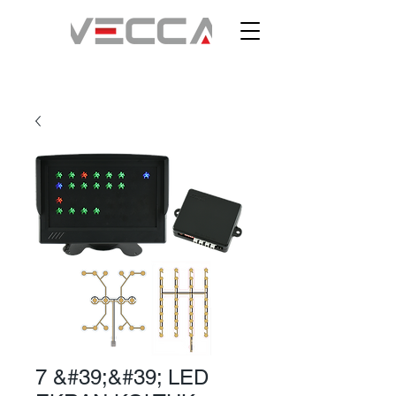
7 &#39;&#39; LED